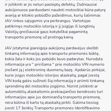
ir įsitikinti ar jis neturi paslėptų defektų. Dažniausiai
aukcijonuose parduodami naudoti motociklai būna patyrę
avariją ar kitokio pobūdžio pažeidimus, kurių šalinimas
JAV rinkos sąlygomis yra perbrangus. Vartotojas
patikrinęs motociklo istoriją ir jį įsigijąs iš Jungtinių
Valstijų greičiausiai gaus kokybiškai pagamintą
transporto priemonę už protingą kainą.
JAV įstatymai įpareigoja aukcijonų pardavėjus skelbti
tinkamą informaciją apie transporto priemonės būklę,
kokia žala ir koks jos pobūdis buvo padarytas. Nurodyta
informacija yra '' pririšama '' prie motociklo VIN numerio
įnešant ją į elektroninę duomenų bazę. Apdairūs pirkėjai,
kurie įsigys motociklo istorijos ataskaitą, pagal įvestą
VIN kodą galės sužinoti šią informaciją ir priimti tinkamą
sprendimą dėl motociklo įsigijimo. Norint įsitikinti ar
automobilių ataskaitomis prekiaujančios bendrovės turi
informacijos apie jus dominančią transporto priemonę,
nėra būtina iš karto tą ataskaitą pirkti. Galima tiesiog
įvesti 17 ženklų Transporto priemonės Identifikavimo