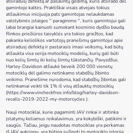
atsiradusį defektą ar pašalintų gedimą, kuris atsirado dėl
gamintojo kaltės. Praktiškai visais atvejais tokius
atšaukimus inicijuoja pats gamintojas nelaukdamas
valstybinės įstaigos '' paraginimo '', kuris gamintojui gali
labai brangiai kainuoti sumokant kosminio dydžio baudą.
Rinkos priežiūros taisyklės yra tokios griežtos, kad
pakanka keliolikos vartotojų pranešimų gamintojui apie
atsiradusį defektą ir pastarasis imasi veiksmų, kad būtų
atšaukta visa serija motociklų modelių, kurių gali būti
nuo kelių šimtų iki kelių šimtų tūkstančių. Pavyzdžiui,
Harley-Davidson atšaukė beveik 200 000 vienetų
motociklų dėl galimo netinkamo stabdžių žibinto
veikimo. Pranešime nurodoma, kad stabdžių žibintas gali
netinkamai veikti tik 1% iš visų atšauktų motociklų
(
https://www.vincheckfree.info/blog/harley-davidson-
recalls-2019-2022-my-motorcycles
).
Nauji motociklai, kurie pagaminti JAV rinkai ir atitinka
įstatymų keliamus reikalavimus, yra kokybiški, patikimi ir
saugūs. Tačiau, jeigu naudotas motociklas yra perkamas
iš JAV aukcionų, yra būtina sužinoti to motociklo istoriją