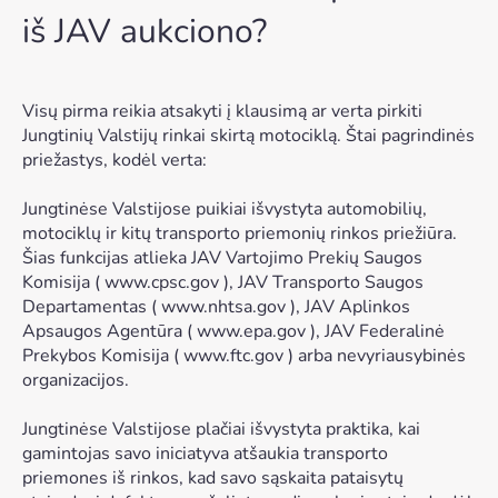
iš JAV aukciono?
Visų pirma reikia atsakyti į klausimą ar verta pirkiti
Jungtinių Valstijų rinkai skirtą motociklą. Štai pagrindinės
priežastys, kodėl verta:
Jungtinėse Valstijose puikiai išvystyta automobilių,
motociklų ir kitų transporto priemonių rinkos priežiūra.
Šias funkcijas atlieka JAV Vartojimo Prekių Saugos
Komisija (
www.cpsc.gov
), JAV Transporto Saugos
Departamentas (
www.nhtsa.gov
), JAV Aplinkos
Apsaugos Agentūra (
www.epa.gov
), JAV Federalinė
Prekybos Komisija (
www.ftc.gov
) arba nevyriausybinės
organizacijos.
Jungtinėse Valstijose plačiai išvystyta praktika, kai
gamintojas savo iniciatyva atšaukia transporto
priemones iš rinkos, kad savo sąskaita pataisytų